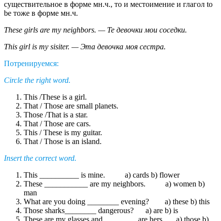
существительное в форме мн.ч., то и местоимение и глагол to
be тоже в форме мн.ч.
These girls are my neighbors. — Те девочки мои соседки.
This girl is my sisiter. — Эта девочка моя сестра.
Потренируемся:
Circle the right word.
This /These is a girl.
That / Those are small planets.
Those /That is a star.
That / Those are cars.
This / These is my guitar.
That / Those is an island.
Insert the correct word.
This __________ is mine. a) cards b) flower
These ___________ are my neighbors. a) women b)
man
What are you doing ________ evening? a) these b) this
Those sharks________ dangerous? a) are b) is
These are my glasses and ________ are hers. a) those b)