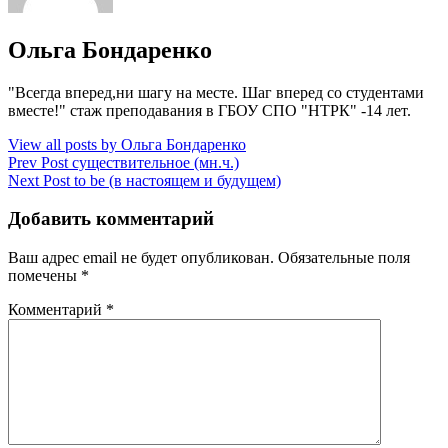
Author:
Ольга Бондаренко
"Всегда вперед,ни шагу на месте. Шаг вперед со студентами
вместе!" стаж преподавания в ГБОУ СПО "НТРК" -14 лет.
View all posts by Ольга Бондаренко
Навигация
Previous
Prev Post
существительное (мн.ч.)
Post
Next
Next Post
to be (в настоящем и будущем)
по
Post
записям
Добавить комментарий
Ваш адрес email не будет опубликован.
Обязательные поля
помечены
*
Комментарий
*