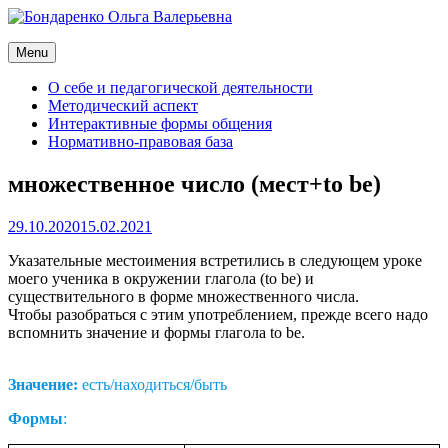
Skip
to
Бондаренко Ольга Валерьевна
content
Menu
Сайт преподавателя иностранного языка (английского)
О себе и педагогической деятельности
Методический аспект
Интерактивные формы общения
Нормативно-правовая база
множественное число (мест+to be)
Posted
29.10.2020
15.02.2021
on
Указательные местоимения встретились в следующем уроке
моего ученика в окружении глагола (to be) и
существительного в форме множественного числа.
Чтобы разобраться с этим употреблением, прежде всего надо
вспомнить значение и формы глагола to be.
Значение:
есть/находиться/быть
Формы
: