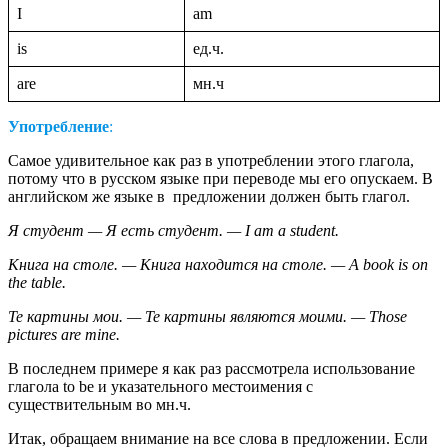
I
am
is
ед.ч.
are
мн.ч
Употребление
:
Самое удивительное как раз в употреблении этого глагола,
потому что в русском языке при переводе мы его опускаем. В
английском же языке в предложении должен быть глагол.
Я студент — Я есть студент. — I am a student.
Книга на столе. — Книга находится на столе. — A book is on
the table.
Те картины мои. — Те картины являются моими. — Those
pictures are mine.
В последнем примере я как раз рассмотрела использование
глагола to be и указательного местоимения с
существительным во мн.ч.
Итак, обращаем внимание на все слова в предложении. Если