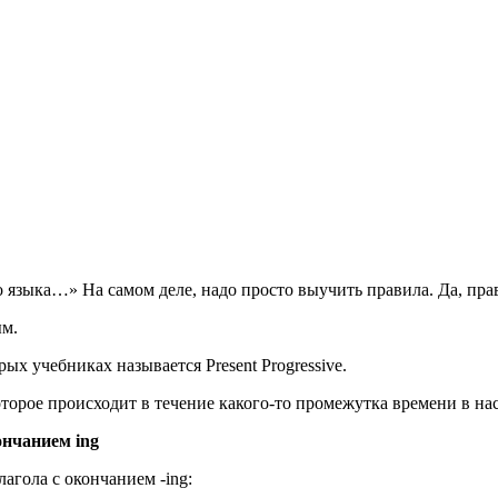
языка…» На самом деле, надо просто выучить правила. Да, прави
ым.
рых учебниках называется Present Progressive.
которое происходит в течение какого-то промежутка времени в на
ончанием ing
агола с окончанием -ing: