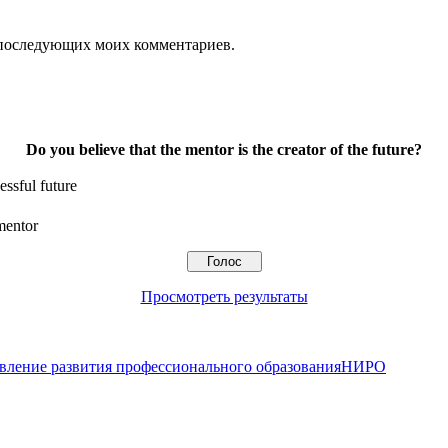
ля последующих моих комментариев.
Do you believe that the mentor is the creator of the future?
ssful future
 mentor
Просмотреть результаты
вление развития профессионального образования
НИРО