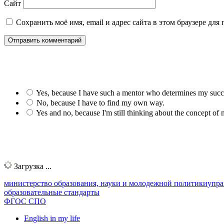
Сайт
Сохранить моё имя, email и адрес сайта в этом браузере д
Yes, because I have such a mentor who determines my succe
No, because I have to find my own way.
Yes and no, because I'm still thinking about the concept of
Загрузка ...
министерство образования, науки и молодежной политики
упра
образовательные стандарты
ФГОС СПО
English in my life