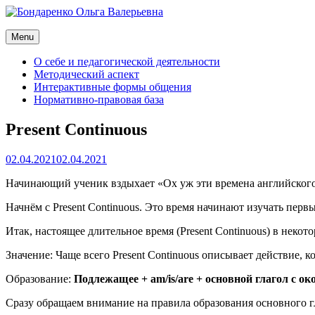
Skip
to
Бондаренко Ольга Валерьевна
content
Menu
Сайт преподавателя иностранного языка (английского)
О себе и педагогической деятельности
Методический аспект
Интерактивные формы общения
Нормативно-правовая база
Present Continuous
Posted
02.04.2021
02.04.2021
on
Начинающий ученик вздыхает «Ох уж эти времена английского 
Начнём с Present Continuous. Это время начинают изучать перв
Итак, настоящее длительное время (Present Continuous) в некото
Значение: Чаще всего Present Continuous описывает действие, 
Образование:
Подлежащее + am/is/are + основной глагол с ок
Сразу обращаем внимание на правила образования основного гл