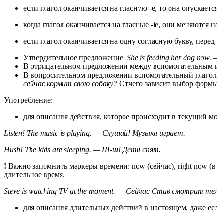
если глагол оканчивается на гласную -e, то она опускается:
когда глагол оканчивается на гласные -ie, они меняются на -
если глагол оканчивается на одну согласную букву, перед кот
Утвердительное предложение:
She is feeding her dog now
В отрицательном предложении между вспомогательным и 
В вопросительном предложении вспомогательный глагол с
сейчас кормит свою собаку?
Отчего зависит выбор формы am
Употребление:
для описания действия, которое происходит в текущий м
Listen! The music is playing. — Слушай! Музыка играет.
Hush! The kids are sleeping. — Ш-ш! Дети спят.
!
Важно запомнить маркеры времени: now (сейчас), right now (в э
длительное время.
Steve is watching TV at the moment. — Сейчас Стив смотрит тел
для описания длительных действий в настоящем, даже ес