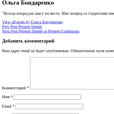
Author:
Ольга Бондаренко
"Всегда вперед,ни шагу на месте. Шаг вперед со студентами в
View all posts by Ольга Бондаренко
Навигация
Previous
Prev Post
Present Simple
Post
Next
Next Post
Present Simple or Present Continuous
по
Post
записям
Добавить комментарий
Ваш адрес email не будет опубликован.
Обязательные поля пом
Комментарий
*
Имя
*
Email
*