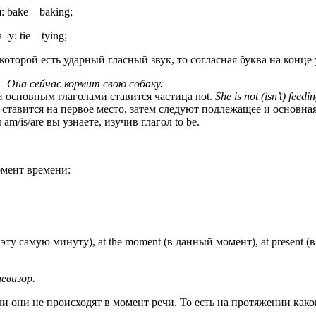
 bake – baking;
y: tie – tying;
орой есть ударный гласный звук, то согласная буква на конце удваив
. — Она сейчас кормит свою собаку.
основным глаголами ставится частица not.
She is not (isn’t) fe
тавится на первое место, затем следуют подлежащее и основная
/is/are вы узнаете, изучив глагол to be.
омент времени:
ту самую минуту), at the moment (в данный момент), at present (
евизор.
ли они не происходят в момент речи. То есть на протяжении как