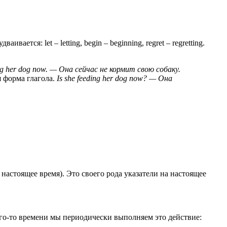
ается: let – letting, begin – beginning, regret – regretting.
eding her dog now. — Она сейчас не кормит свою собаку.
 форма глагола.
Is she feeding her dog now? — Она
в настоящее время). Это своего рода указатели на настоящее
ого-то времени мы периодически выполняем это действие: